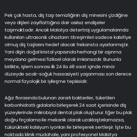
Pek çok hasta, diş taşı temizliğinin diş minesini çizdiğine
veya dişleri zayıflattığına dair asılsız endişeler
taşımaktadır. Ancak Malatya detertraj uygulamalarında
kullanılan ultrasonik cihazların titreşimleri sadece kalsifiye
olmuş diş taşlarını hedef alacak frekansta ayarlanmıştır.
Yani dişin doğal kristal yapısında herhangi bir aşınma
meydana gelmesi fiziksel olarak imkansızdır. Bununla
birlikte, işlem sonrası ilk 24 ila 48 saat içinde minör
düzeyde sıcak-soğuk hassasiyeti yaşanması son derece
normal fizyolojik bir iyileşme tepkisidir.
Ağız florasında bulunan zararlı bakteriler, tüketilen
karbonhidratlı gıdalarla birleşerek 24 saat içerisinde diş
yüzeylerinde mikrobiyal dental plak oluşturur. Eğer bu plak
doğru fırçalama ile mekanik olarak uzaklaştırılamazsa,
tükürükteki kalsiyum iyonları ile birleşerek sertleşir. İşte bu
noktada klinik müdahale, yani profesyonel Malatya