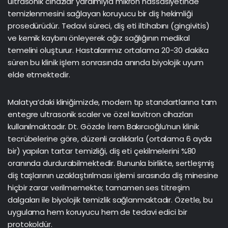
ultrasonik cihazlar yardımıyla mikron hassasiyetinde
temizlenmesini sağlayan koruyucu bir diş hekimliği
prosedürüdür. Tedavi süreci, diş eti iltihabını (gingivitis)
ve kemik kaybını önleyerek ağız sağlığının medikal
temelini oluşturur. Hastalarımız ortalama 20-30 dakika
süren bu klinik işlem sonrasında anında biyolojik uyum
elde etmektedir.
Malatya’daki kliniğimizde, modern tıp standartlarına tam
entegre ultrasonik scaler ve özel kavitron cihazları
kullanılmaktadır. Dt. Gözde İrem Bakırcıoğlu’nun klinik
tecrübelerine göre, düzenli aralıklarla (ortalama 6 ayda
bir) yapılan tartar temizliği, diş eti çekilmelerini %80
oranında durdurabilmektedir. Bununla birlikte, sertleşmiş
diş taşlarının uzaklaştırılması işlemi sırasında diş minesine
hiçbir zarar verilmemekte; tamamen ses titreşim
dalgaları ile biyolojik temizlik sağlanmaktadır. Özetle, bu
uygulama hem koruyucu hem de tedavi edici bir
protokoldür.