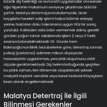
Estetik diş hekimliği ve restoratif uygulamalar öncesinde
ağız hijyeninin maksimum seviyeye çıkarılması tıbbi bir
şarttır. Malatya detertraj protokolümüzde, ticari
kaygılarla hareket edip işlemi hızlıca bitirme anlayışı
yerine, hastanın doku toleransına uygun titiz bir süreç
yürütülür. Kaliteden asla ödün vermemek adına, gerekli
görülen yoğun tartar vakalarında işlem 2 veya 3 farklı
seansa bölünebilmektedir. Dt. Gözde İrem
Bakırcıoğlu’nun klinik tecrübelerine göre, detertraj sonrası
polisaj (parlatma) adımının mikron düzeyinde
hassasiyetle uygulanması, yeni plak oluşumunu ciddi
ölçüde geciktirmektedir. Diş hekimi koltuğunda geçirilen
bu planlı zaman, ileri dönemde oluşabilecek yüksek
maliyetli
implant
cerrahisi veya
kanal tedavisi
ihtiyaçlarını
kesin olarak engellemektedir.
Malatya Detertraj İle İlgili
Bilinmesi Gerekenler