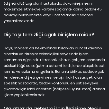
(diş eti altı) taşı olan hastalarda, doku iyileşmesini
maksimize etmek ve kaliteyi sağlamak adına tedavi 45
dakikayı bulabilmekte veya 1 hafta aralıklı 2 seansa
yayılabilmektedir.
Diş taşı temizliği ağrılı bir işlem midir?
Hayır, modern diş hekimliğinde kullanılan güncel kavitron
cihazları ve titreşim teknolojileri sayesinde işlem
tamamen ağrısızdır. Ultrasonik cihazın çalışma esnasında
püskürttüğü su soğutma sistemi ile dişlerde oluşabilecek
ısınma ve sızlama engellenir. Bununla birlikte, sadece çok
ileri derece diş eti çekilmesi ve aşırı kök hassasiyeti olan
spesifik hastalarda, tedavi konforunu en üst seviyeye
çıkarmak için lokal anestezi (bölgesel uyuşturma) altında
işlem yapılabilmektedir.
Malatya’da Detertraj İçin İletişime Geçin