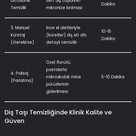
Ultrasonik
sert diş taşlarının
Dakika
Temizlik
mikronize kırılması
3. Manuel
İnce el aletleriyle
10-15
Küretaj
(küretler) diş eti altı
Dakika
(Gerekirse)
detaylı temizlik
Özel florürlü
pastalarla
4. Polisaj
mikroskobik mine
5-10 Dakika
(Parlatma)
pürüzlerinin
giderilmesi
Diş Taşı Temizliğinde Klinik Kalite ve
Güven