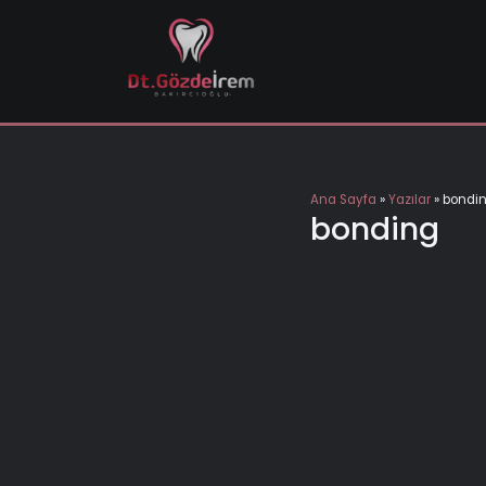
İçeriğe
geç
Ana Sayfa
»
Yazılar
»
bondi
bonding