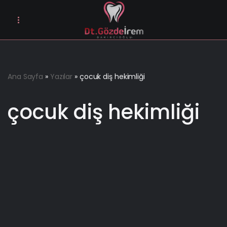
İçeriğe
geç
Ana Sayfa
»
Yazılar
»
çocuk diş hekimliği
çocuk diş hekimliği