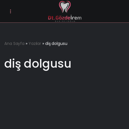
İçeriğe
geç
Ana Sayfa
»
Yazılar
»
diş dolgusu
diş dolgusu