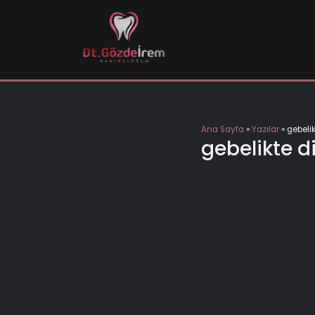
İçeriğe
geç
Ana Sayfa
»
Yazılar
»
gebelik
gebelikte d