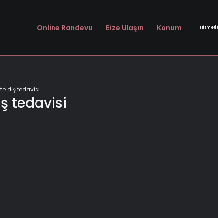
Online Randevu
Bize Ulaşın
Konum
Hizmetl
te diş tedavisi
iş tedavisi