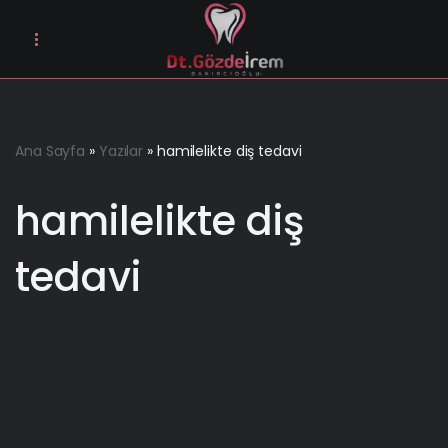
İçeriğe
geç
Ana Sayfa
»
Yazılar
»
hamilelikte diş tedavi
hamilelikte diş
tedavi