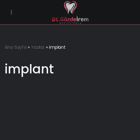
İçeriğe
geç
Ana Sayfa
»
Yazılar
»
implant
implant